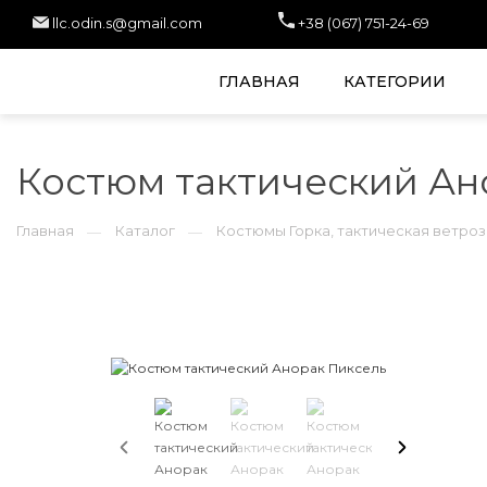
llc.odin.s@gmail.com
+38 (067) 751-24-69
ГЛАВНАЯ
КАТЕГОРИИ
Костюм тактический Ан
Главная
Каталог
Костюмы Горка, тактическая ветро
—
—