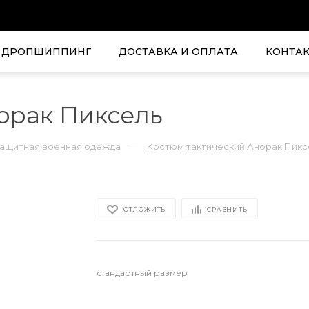
ДРОПШИППИНГ
ДОСТАВКА И ОПЛАТА
КОНТА
орак Пиксель
защитная военная одежда
Костюм тактический Анорак Пикс
—
ОТЛОЖИТЬ
СРАВНИТЬ
стандартный размер