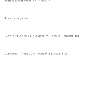
Пошив костюмов тактических
Данная модель:
Куртка Анорак + Брюки тактические + подтяжки
Основная ткань Хлопковый пиксель ВСУ