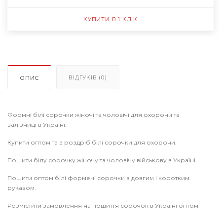
КУПИТИ В 1 КЛІК
ВІДГУКІВ (0)
ОПИС
Формні білі сорочки жіночі та чоловічі для охорони та
залізниці в Україні.
Купити оптом та в роздріб білі сорочки для охорони.
Пошити білу сорочку жіночу та чоловічу військову в Україні.
Пошити оптом білі формені сорочки з довгим і коротким
рукавом.
Розмістити замовлення на пошиття сорочок в Україні оптом.