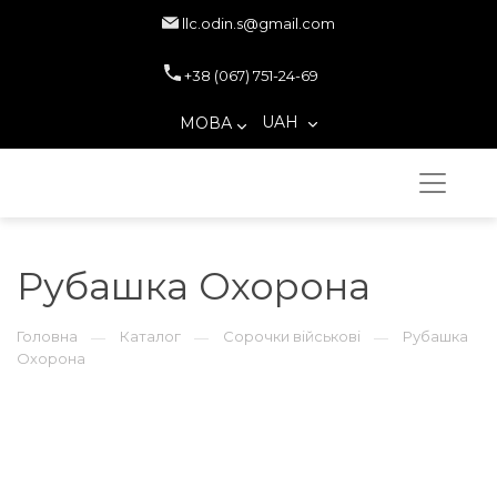
llc.odin.s@gmail.com
+38 (067) 751-24-69
UAH
МОВА
Рубашка Охорона
Головна
Каталог
Сорочки військові
Рубашка
—
—
—
Охорона