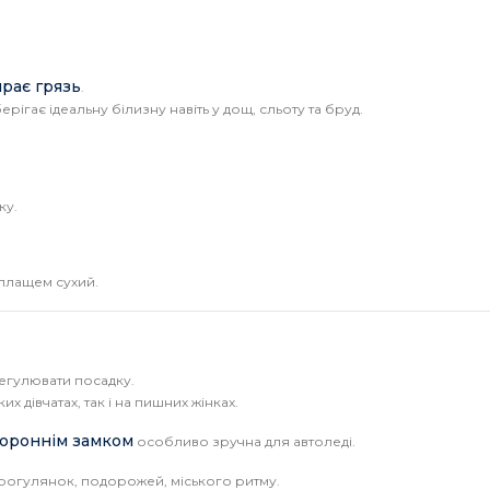
ирає грязь
.
гає ідеальну білизну навіть у дощ, сльоту та бруд.
ку.
 плащем сухий.
регулювати посадку.
х дівчатах, так і на пишних жінках.
тороннім замком
особливо зручна для автоледі.
прогулянок, подорожей, міського ритму.