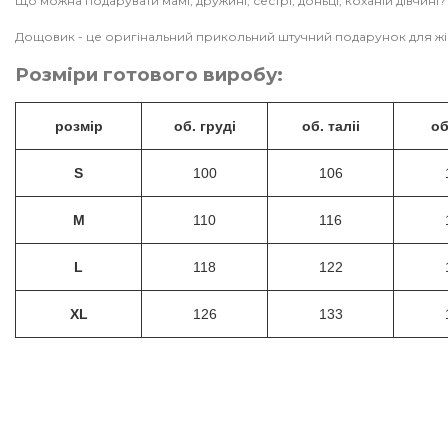
Що можна подарувати мамі, дружині, сестрі, доньці, коханій дівчині?
Дощовик - це оригінальний прикольний штучний подарунок для жіно
Ро
зміри готового виробу:
розмір
об. груді
об. таліі
об
S
100
106
M
110
116
L
118
122
XL
126
133