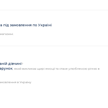
а під замовлення по Україні
.
магазині.
аній дівчині
?
дарунок
, який викликає щирі емоції та стане улюбленою річчю в
амовлення в Україну