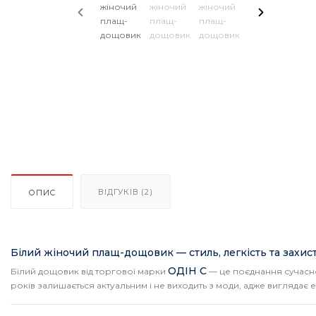
ВІДГУКІВ (2)
ОПИС
Білий жіночий плащ-дощовик — стиль, легкість та захист
ОДІН С
Білий дощовик від торгової марки
— це поєднання сучасног
років залишається актуальним і не виходить з моди, адже виглядає е