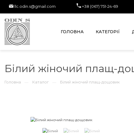
llc.odin.s@gmail.com
+38 (067) 751-24-69
ГОЛОВНА
КАТЕГОРІЇ
Білий жіночий плащ-д
Головна
Каталог
Білий жіночий плащ-дощовик
—
—