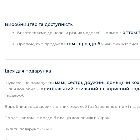
Виробництво та доступність
оптом т
Виготовляємо дощовики різних моделей і кольорів
оптом і вроздріб
Пропонуємо продаж
у нашому інтернет-
Ідея для подарунка
мамі, сестрі, дружині, доньці чи кох
Шукаєте, що подарувати
оригінальний, стильний та корисний по
Білий дощовик —
гардеробі.
Виробництво дощовиків різних моделей і забарвлень оптом і під з
Продаж оптом і в роздріб плащів дощовиків в Україні
Купити подарунок жінці.