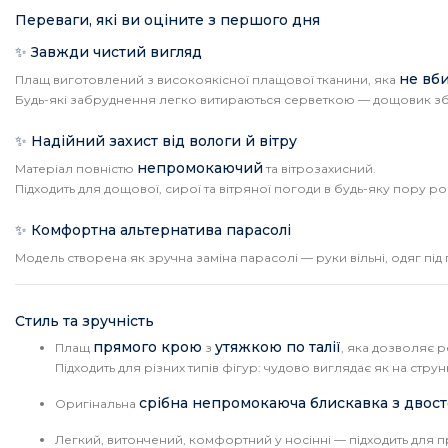
Переваги, які ви оціните з першого дня
✨ Завжди чистий вигляд
не вб
Плащ виготовлений з високоякісної плащової тканини, яка
Будь-які забруднення легко витираються серветкою — дощовик збері
✨ Надійний захист від вологи й вітру
непромокаючий
Матеріал повністю
та вітрозахисний.
Підходить для дощової, сирої та вітряної погоди в будь-яку пору ро
✨ Комфортна альтернатива парасолі
Модель створена як зручна заміна парасолі — руки вільні, одяг під
Стиль та зручність
прямого крою
утяжкою по талії
Плащ
з
, яка дозволяє 
Підходить для різних типів фігур: чудово виглядає як на струнки
срібна непромокаюча блискавка з двос
Оригінальна
Легкий, витончений, комфортний у носінні — підходить для 