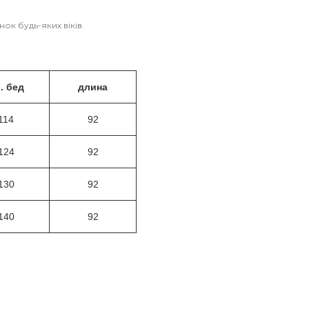
к будь-яких віків.
. бед
длина
114
92
124
92
130
92
140
92