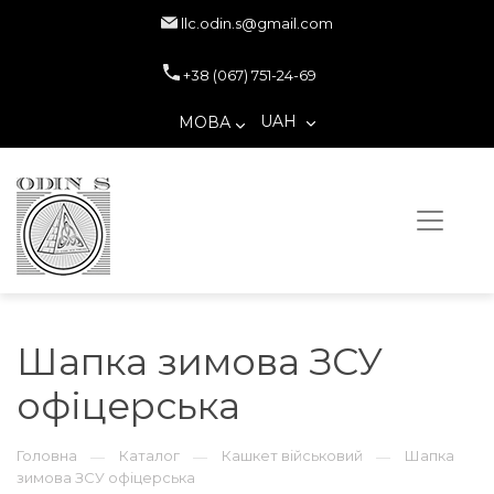
llc.odin.s@gmail.com
+38 (067) 751-24-69
UAH
МОВА
Шапка зимова ЗСУ
офіцерська
Головна
Каталог
Кашкет військовий
Шапка
—
—
—
зимова ЗСУ офіцерська