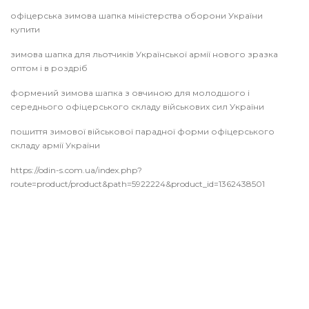
офіцерська зимова шапка міністерства оборони України
купити
зимова шапка для льотчиків Української армії нового зразка
оптом і в роздріб
формений зимова шапка з овчиною для молодшого і
середнього офіцерського складу військових сил України
пошиття зимової військової парадної форми офіцерського
складу армії України
https://odin-s.com.ua/index.php?
route=product/product&path=5922224&product_id=1362438501