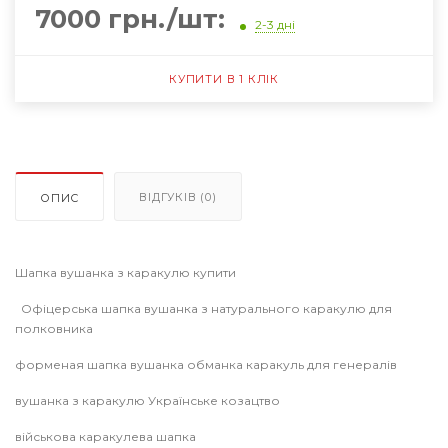
7000 грн./шт:
2-3 дні
КУПИТИ В 1 КЛІК
ВІДГУКІВ (0)
ОПИС
Шапка вушанка з каракулю купити
Офіцерська шапка вушанка з натурального каракулю для
полковника
форменая шапка вушанка обманка каракуль для генералів
вушанка з каракулю Українське козацтво
військова каракулева шапка