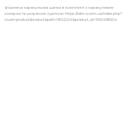
формена каракульова шапка в комплекті з каракулевим
коміром та шкіряною курткою https://odin-s.com.ua/index.php?
route=product/product&path=5922224&product_id=1362438504