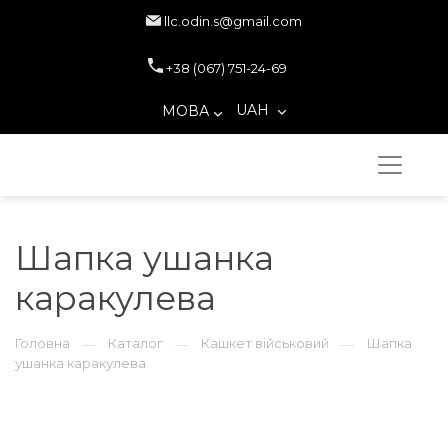
llc.odin.s@gmail.com
+38 (067) 751-24-69
UAH
МОВА
Шапка ушанка
каракулева
Головна
Каталог
Кашкет військовий
Шапка
—
—
—
ушанка каракулева