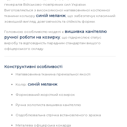
генералів Військово-повітряних сил України.
Виготовляється з високоякісної напіввовняної костюмної
синій меланж
тканини кольору
, що забезпечує класичний
зовнішній вигляд, довговічність та стійкість форми.
вишивка канітеллю
Головною особливістю моделі є
ручної роботи на козирку
, що підкреслює статус
виробу та відповідність парадним стандартам вищого
офіцерського складу.
Конструктивні особливості
Напіввовняна тканина преміальної якості
синій меланж
Колір:
Формований жорсткий козирок
Ручна золотиста вишивка канітеллю
Оздоблювальна стрічка встановленого зразка
Металева офіцерська кокарда