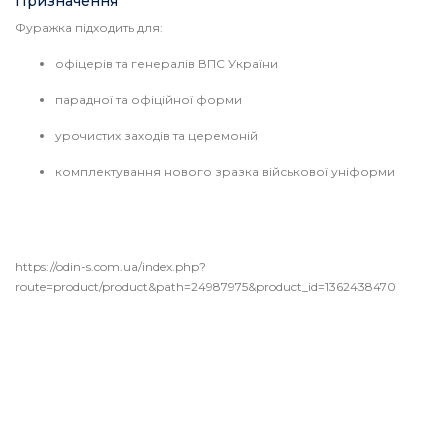
Призначення
Фуражка підходить для:
офіцерів та генералів ВПС України
парадної та офіційної форми
урочистих заходів та церемоній
комплектування нового зразка військової уніформи
https://odin-s.com.ua/index.php?
route=product/product&path=24987975&product_id=1362438470