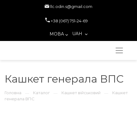
llc.odin.s@gmail.com
+38 (067) 751-24-69
UAH
МОВА
Кашкет генерала ВПС
Головна
Каталог
Кашкет військовий
Кашкет
—
—
—
генерала ВПС