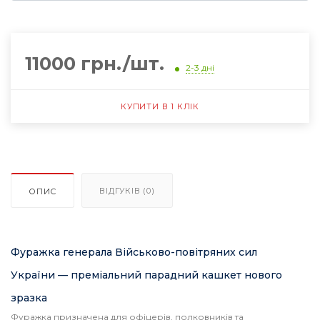
11000 грн./шт.
2-3 дні
КУПИТИ В 1 КЛІК
ВІДГУКІВ (0)
ОПИС
Фуражка генерала Військово-повітряних сил
України — преміальний парадний кашкет нового
зразка
Фуражка призначена для офіцерів, полковників та