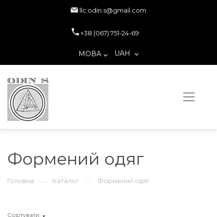
llc.odin.s@gmail.com
+38 (067) 751-24-69
UAH
МОВА
Формений одяг
Головна
Каталог
Формений одяг
—
—
Сортувати: